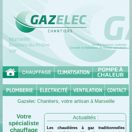
Marseille
Bouches-du-Rhône
Société d'artisans modernes
Conseils et réalisations de travaux spécialisés
Var
Gazelec Chantiers, votre artisan à Marseille
Votre
Actualités :
spécialiste
Les chaudières à gaz traditionnelles
chauffage