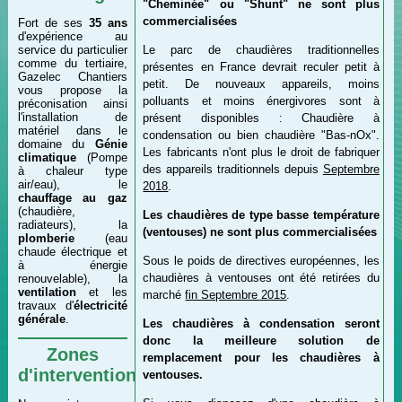
"Cheminée" ou "Shunt" ne sont plus
commercialisées
Fort de ses
35 ans
d'expérience au
service du particulier
Le parc de chaudières traditionnelles
comme du tertiaire,
présentes en France devrait reculer petit à
Gazelec Chantiers
petit. De nouveaux appareils, moins
vous propose la
polluants et moins énergivores sont à
préconisation ainsi
l'installation de
présent disponibles : Chaudière à
matériel dans le
condensation ou bien chaudière "Bas-nOx".
domaine du
Génie
Les fabricants n'ont plus le droit de fabriquer
climatique
(Pompe
des appareils traditionnels depuis
Septembre
à chaleur type
air/eau), le
2018
.
chauffage au gaz
(chaudière,
Les chaudières de type basse température
radiateurs), la
(ventouses) ne sont plus commercialisées
plomberie
(eau
chaude électrique et
Sous le poids de directives européennes, les
à énergie
chaudières à ventouses ont été retirées du
renouvelable), la
ventilation
et les
marché
fin Septembre 2015
.
travaux d'
électricité
générale
.
Les chaudières à condensation seront
donc la meilleure solution de
Zones
remplacement pour les chaudières à
d'intervention
ventouses.