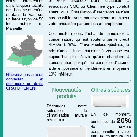
Si vous disposez d'une chaudière à
Nous intervenons
dans la quasi totalité
évacuation VMC ou Cheminée type conduit
des bouche-du-rhône
shunt, ou si l'installation d'une ventouse n'est
et dans le Var, sur
pas possible, vous pourrez encore remplacer
un large rayon de 50
votre chaudière par une basse température.
km autour de
Marseille
Ceci incitera donc l'achat de chaudières à
condensation, qui est soutenu par le crédit
d'impôt à 30%. D'une manière générale, le
prix d'achat d'une chaudière à ventouse est
aujourd'hui plus élevé qu'une chaudière à
condensation pusqu'il ne bénéficie d'aucune
aide et possède un rendement en moyenne
10% inférieur.
N'hésitez pas à nous
contacter et
demandez un devis
GRATUITEMENT
Nouveautés
Offres spéciales
produits
Découvrez notre
sélection de
En ce moment,
climatisation murale
20%
réversible
bénéficiez de
de remise
exeptionnelle à valoir
sur la fourniture du