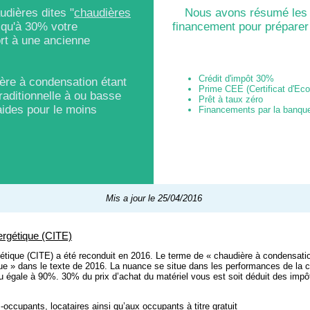
udières dites "
chaudières
Nous avons résumé les d
usqu'à 30% votre
financement pour préparer
rt à une ancienne
Crédit d'impôt 30%
ère à condensation étant
Prime CEE (Certificat d'Ec
raditionnelle à ou basse
Prêt à taux zéro
'aides pour le moins
Financements par la banqu
Mis a jour le 25/04/2016
nergétique (CITE)
rgétique (CITE) a été reconduit en 2016. Le terme de « chaudière à condensatio
e » dans le texte de 2016. La nuance se situe dans les performances de la cha
 ou égale à 90%. 30% du prix d’achat du matériel vous est soit déduit des impô
s-occupants, locataires ainsi qu’aux occupants à titre gratuit