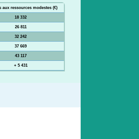
 aux ressources modestes (€)
18 332
26 811
32 242
37 669
43 117
+ 5 431