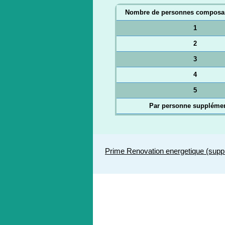
Nombre de personnes composa
1
2
3
4
5
Par personne supplémen
Prime Renovation energetique (supp