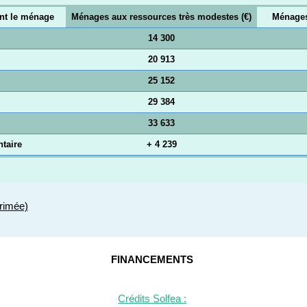
nt le ménage
Ménages aux ressources très modestes (€)
Ménages
14 300
20 913
25 152
29 384
33 633
taire
+ 4 239
rimée)
FINANCEMENTS
Crédits Solfea :