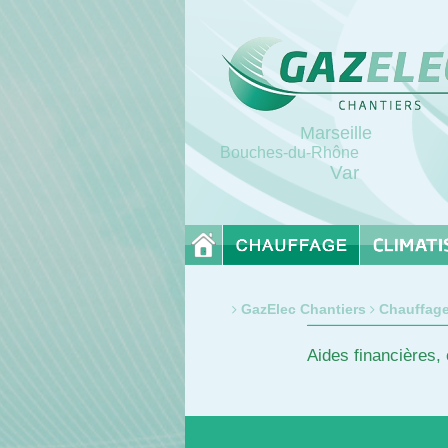
Marseille
Bouches-du-Rhône
Var
GazElec Chantiers
Chauffag
Aides financières,