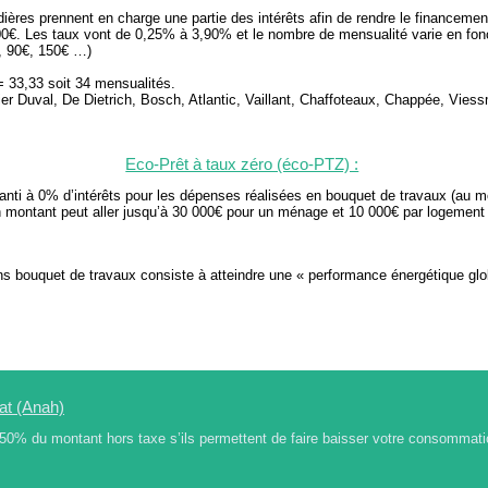
dières prennent en charge une partie des intérêts afin de rendre le financeme
000€. Les taux vont de 0,25% à 3,90% et le nombre de mensualité varie en fo
€, 90€, 150€ …)
 33,33 soit 34 mensualités.
r Duval, De Dietrich, Bosch, Atlantic, Vaillant, Chaffoteaux, Chappée, Vies
Eco-Prêt à taux zéro (éco-PTZ) :
nti à 0% d’intérêts pour les dépenses réalisées en bouquet de travaux (au m
 montant peut aller jusqu’à 30 000€ pour un ménage et 10 000€ par logement 
s bouquet de travaux consiste à atteindre une « performance énergétique glo
tat (Anah)
 50% du montant hors taxe s’ils permettent de faire baisser votre consommat