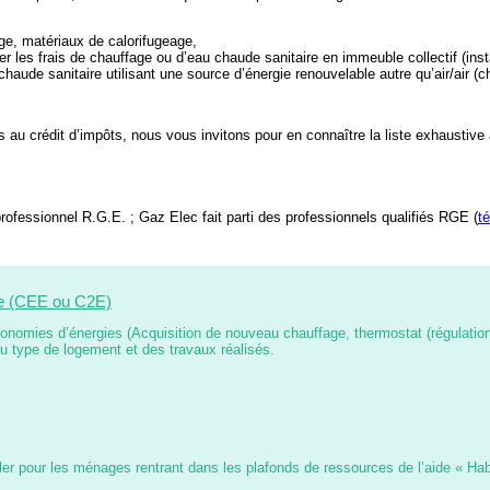
ge, matériaux de calorifugeage,
er les frais de chauffage ou d’eau chaude sanitaire en immeuble collectif (inst
aude sanitaire utilisant une source d’énergie renouvelable autre qu’air/air (
les au crédit d’impôts, nous vous invitons pour en connaître la liste exhaustive
professionnel R.G.E. ; Gaz Elec fait parti des professionnels qualifiés RGE (
t
ie (CEE ou C2E)
conomies d’énergies (Acquisition de nouveau chauffage, thermostat (régulatio
du type de logement et des travaux réalisés.
ler pour les ménages rentrant dans les plafonds de ressources de l’aide « Hab