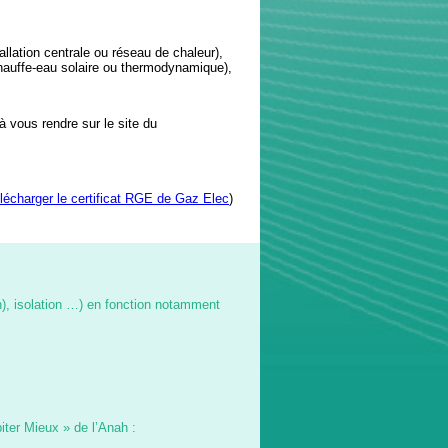
allation centrale ou réseau de chaleur),
chauffe-eau solaire ou thermodynamique),
 à vous rendre sur le site du
élécharger le certificat RGE de Gaz Elec
)
n), isolation …) en fonction notamment
iter Mieux » de l’Anah :