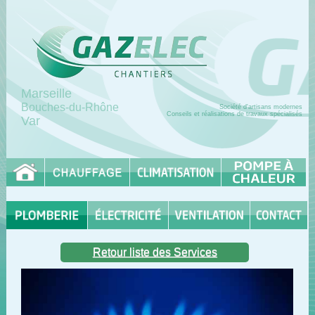
Marseille
Bouches-du-Rhône
Société d'artisans modernes
Conseils et réalisations de travaux spécialisés
Var
Retour liste des Services