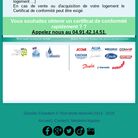
logement ...)
En cas de vente ou d'acquisition de votre logement le
Certificat de conformité peut être exigé.
Vous souhaitez obtenir un certificat de conformité
rapidement ? ?
Appelez nous au 04.91.42.14.51.
Notre équipe technique est certifiée :
Gazelec Chantiers travaille avec les plus grandes marques :
Gazelec Chantiers © Tous droits réservés 2014 - 2019
Accueil
|
Contact
|
Mentions légales