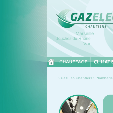
Marseille
Bouches-du-Rhône
Var
GazElec Chantiers
Plomberie